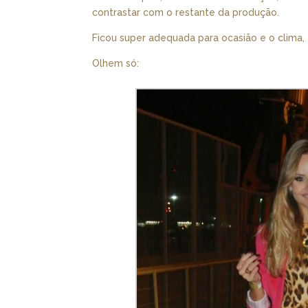
contrastar com o restante da produção.
Ficou super adequada para ocasião e o clima, 
Olhem só: