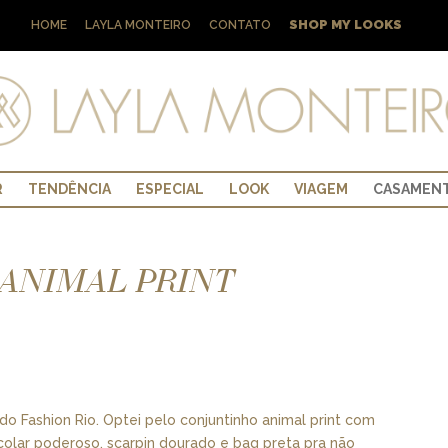
SHOP MY LOOKS
HOME
LAYLA MONTEIRO
CONTATO
R
TENDÊNCIA
ESPECIAL
LOOK
VIAGEM
CASAMEN
 ANIMAL PRINT
do Fashion Rio. Optei pelo conjuntinho animal print com
colar poderoso, scarpin dourado e bag preta pra não