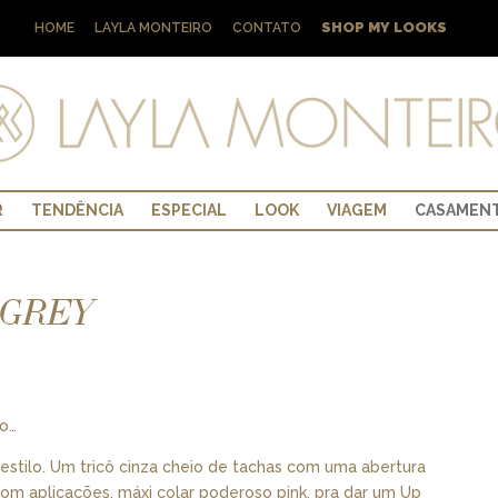
SHOP MY LOOKS
HOME
LAYLA MONTEIRO
CONTATO
R
TENDÊNCIA
ESPECIAL
LOOK
VIAGEM
CASAMEN
 GREY
io…
estilo. Um tricô cinza cheio de tachas com uma abertura
 com aplicações, máxi colar poderoso pink, pra dar um Up