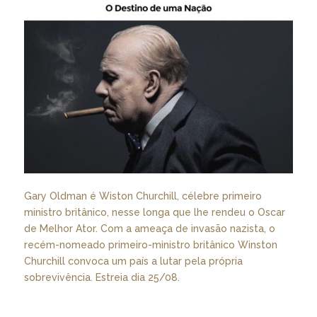
Gary Oldman é Wiston Churchill, célebre primeiro
ministro britânico, nesse longa que lhe rendeu o Oscar
de Melhor Ator. Com a ameaça de invasão nazista, o
recém-nomeado primeiro-ministro britânico Winston
Churchill convoca um país a lutar pela própria
sobrevivência. Estreia dia 25/08.