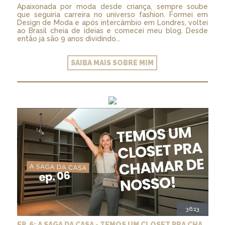
Apaixonada por moda desde criança, sempre soube
que seguiria carreira no universo fashion. Formei em
Design de Moda e após intercâmbio em Londres, voltei
ao Brasil cheia de ideias e comecei meu blog. Desde
então já são 9 anos dividindo...
SAIBA MAIS SOBRE MIM
36:13
EP. 6: A SAGA DA CASA - TEMOS UM CLOSET PRA CHAMAR DE NOSSO + MARCENARIA E PAISAGISMO