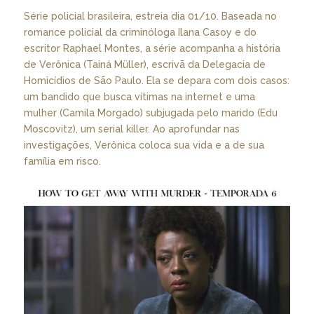
Série policial brasileira, estreia dia 01/10. Baseada no
romance policial da criminóloga Ilana Casoy e do
escritor Raphael Montes, a série acompanha a história
de Verônica (Tainá Müller), escrivã da Delegacia de
Homicídios de São Paulo. Ela se depara com dois casos:
um bandido que busca vítimas na internet e uma
mulher (Camila Morgado) subjugada pelo marido (Edu
Moscovitz), um serial killer. Ao aprofundar nas
investigações, Verônica coloca sua vida e a de sua
família em risco.