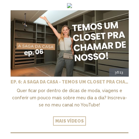
36:13
EP. 6: A SAGA DA CASA - TEMOS UM CLOSET PRA CHAMAR DE NOSSO + MARCENARIA E PAISAGISMO
Quer ficar por dentro de dicas de moda, viagens e
conferir um pouco mais sobre meu dia a dia? Inscreva-
se no meu canal no YouTube!
MAIS VÍDEOS