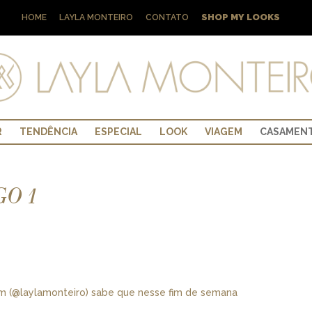
SHOP MY LOOKS
HOME
LAYLA MONTEIRO
CONTATO
R
TENDÊNCIA
ESPECIAL
LOOK
VIAGEM
CASAMEN
O 1
 (@laylamonteiro) sabe que nesse fim de semana