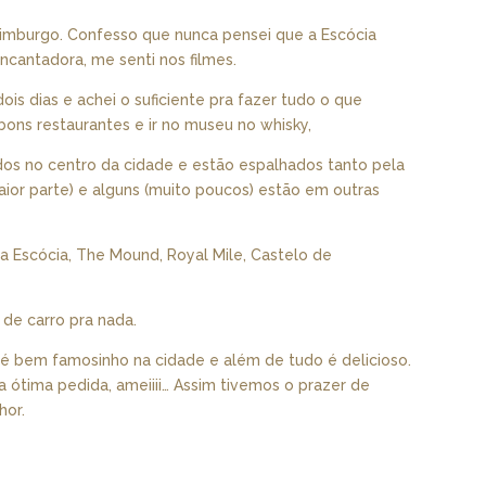
imburgo. Confesso que nunca pensei que a Escócia
encantadora, me senti nos filmes.
dois dias e achei o suficiente pra fazer tudo o que
r bons restaurantes e ir no museu no whisky,
odos no centro da cidade e estão espalhados tanto pela
ior parte) e alguns (muito poucos) estão em outras
da Escócia, The Mound, Royal Mile, Castelo de
de carro pra nada.
 é bem famosinho na cidade e além de tudo é delicioso.
ótima pedida, ameiiii… Assim tivemos o prazer de
hor.