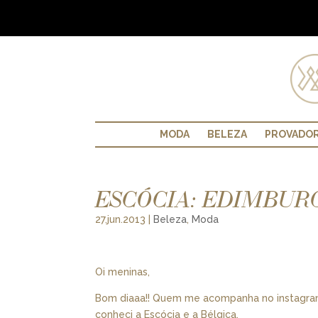
MODA
BELEZA
PROVADO
ESCÓCIA: EDIMBURG
27.jun.2013
|
Beleza
,
Moda
Oi meninas,
Bom diaaa!! Quem me acompanha no instagram
conheci a Escócia e a Bélgica.