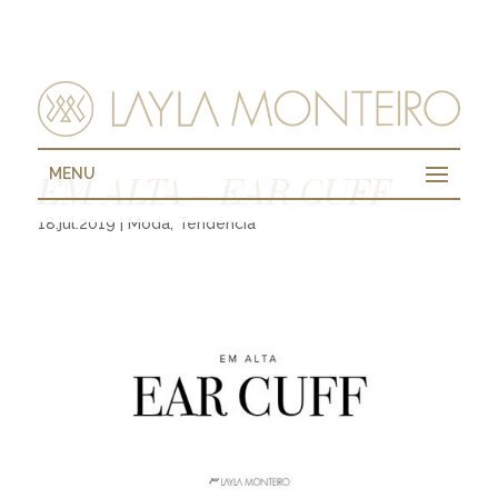
MENU
EM ALTA – EAR CUFF
18.jul.2019
|
Moda
,
Tendência