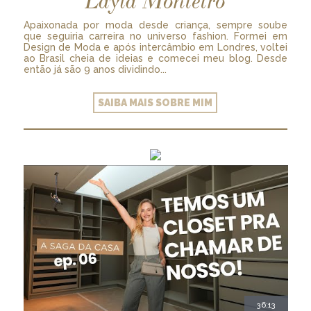
Layla Monteiro
Apaixonada por moda desde criança, sempre soube
que seguiria carreira no universo fashion. Formei em
Design de Moda e após intercâmbio em Londres, voltei
ao Brasil cheia de ideias e comecei meu blog. Desde
então já são 9 anos dividindo...
SAIBA MAIS SOBRE MIM
36:13