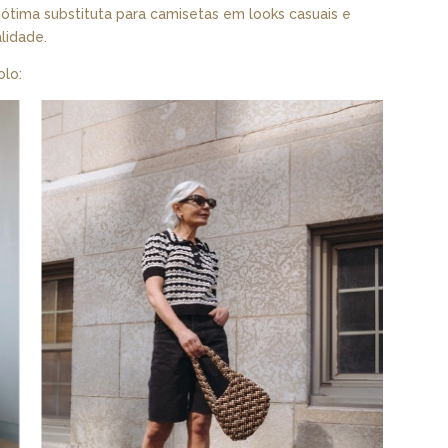
ótima substituta para camisetas em looks casuais e
lidade.
olo: