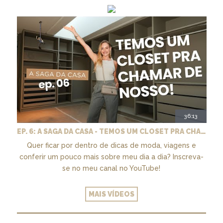
36:13
EP. 6: A SAGA DA CASA - TEMOS UM CLOSET PRA CHAMAR DE NOSSO + MARCENARIA E PAISAGISMO
Quer ficar por dentro de dicas de moda, viagens e
conferir um pouco mais sobre meu dia a dia? Inscreva-
se no meu canal no YouTube!
MAIS VÍDEOS