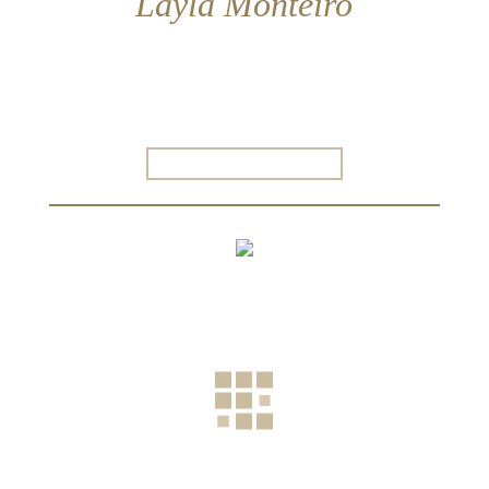
Layla Monteiro
Apaixonada por moda desde criança, sempre soube
que seguiria carreira no universo fashion. Formei em
Design de Moda e após intercâmbio em Londres, voltei
ao Brasil cheia de ideias e comecei meu blog. Desde
então já são 9 anos dividindo...
SAIBA MAIS SOBRE MIM
36:13