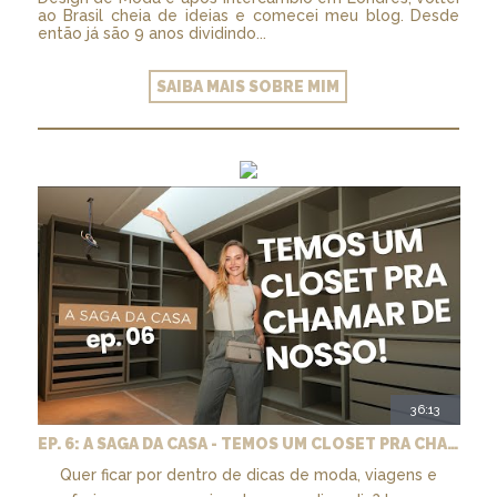
ao Brasil cheia de ideias e comecei meu blog. Desde
então já são 9 anos dividindo...
SAIBA MAIS SOBRE MIM
36:13
EP. 6: A SAGA DA CASA - TEMOS UM CLOSET PRA CHAMAR DE NOSSO + MARCENARIA E PAISAGISMO
Quer ficar por dentro de dicas de moda, viagens e