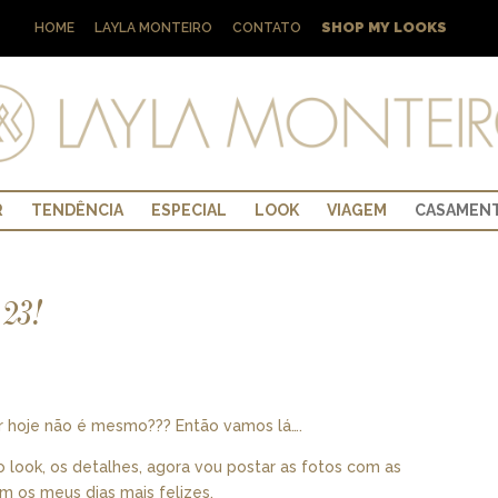
SHOP MY LOOKS
HOME
LAYLA MONTEIRO
CONTATO
R
TENDÊNCIA
ESPECIAL
LOOK
VIAGEM
CASAMEN
23!
ir hoje não é mesmo??? Então vamos lá….
o look, os detalhes, agora vou postar as fotos com as
m os meus dias mais felizes.