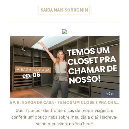
SAIBA MAIS SOBRE MIM
36:13
EP. 6: A SAGA DA CASA - TEMOS UM CLOSET PRA CHAMAR DE NOSSO + MARCENARIA E PAISAGISMO
Quer ficar por dentro de dicas de moda, viagens e
conferir um pouco mais sobre meu dia a dia? Inscreva-
se no meu canal no YouTube!