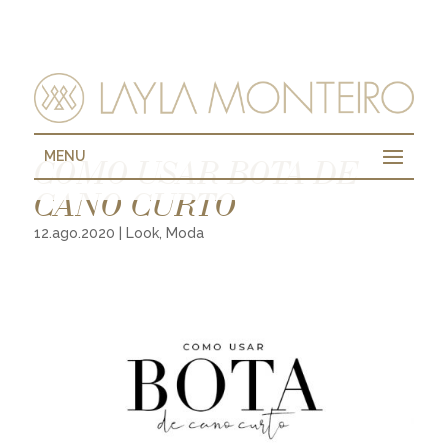
MENU
COMO USAR BOTA DE
CANO CURTO
12.ago.2020
|
Look
,
Moda