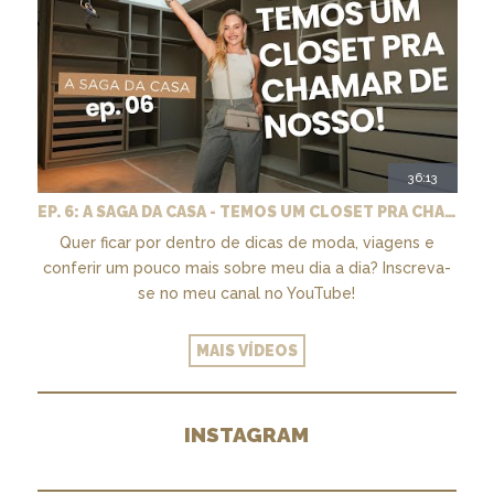
36:13
EP. 6: A SAGA DA CASA - TEMOS UM CLOSET PRA CHAMAR DE NOSSO + MARCENARIA E PAISAGISMO
Quer ficar por dentro de dicas de moda, viagens e
conferir um pouco mais sobre meu dia a dia? Inscreva-
se no meu canal no YouTube!
MAIS VÍDEOS
INSTAGRAM