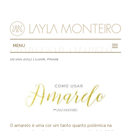
MENU
COMO USAR AMARELO
16.out.2017
|
Look
,
Moda
O amarelo é uma cor um tanto quanto polêmica na