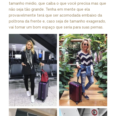
tamanho médio, que caiba o que você precisa mas que
não seja tão grande. Tenha em mente que ela
provavelmente terá que ser acomodada embaixo da
poltrona da frente e, caso seja de tamanho exagerado,
vai tomar um bom espaço que seria para suas pernas.