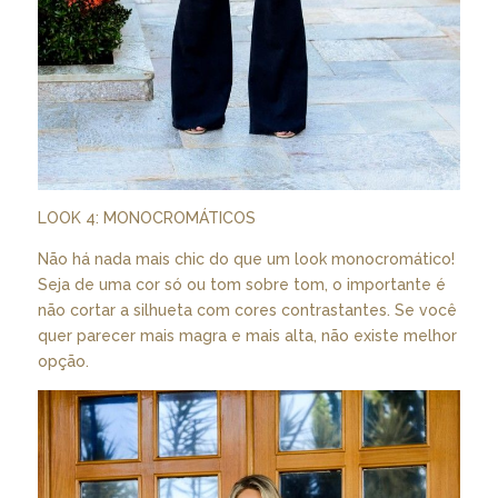
LOOK 4: MONOCROMÁTICOS
Não há nada mais chic do que um look monocromático!
Seja de uma cor só ou tom sobre tom, o importante é
não cortar a silhueta com cores contrastantes. Se você
quer parecer mais magra e mais alta, não existe melhor
opção.