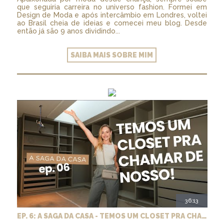
que seguiria carreira no universo fashion. Formei em
Design de Moda e após intercâmbio em Londres, voltei
ao Brasil cheia de ideias e comecei meu blog. Desde
então já são 9 anos dividindo...
SAIBA MAIS SOBRE MIM
36:13
EP. 6: A SAGA DA CASA - TEMOS UM CLOSET PRA CHAMAR DE NOSSO + MARCENARIA E PAISAGISMO