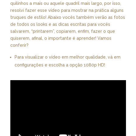
quilinhos a mais ou aquele quadril mais largo, por isso,
resolvi fazer esse vídeo para mostrar na prática alguns
truques de estilo! Abaixo vocês também verão as fotos
de todos os looks e as dicas escritas para vocês
salvarem, “printarem”, copiarem, enfim, fazer o que
quiserem, afinal, o importante é aprender! Vamos
conferir?
Para visualizar o vídeo em melhor qualidade, vá em
configurações e escolha a opção 1080p HD!