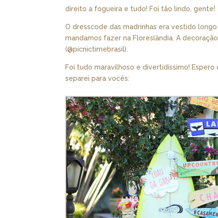
direito a fogueira e tudo! Foi tão lindo, gente!
O dresscode das madrinhas era vestido longo 
mandamos fazer na Floreslândia. A decoração e
(@picnictimebrasil).
Foi tudo maravilhoso e divertidíssimo! Esper
separei para vocês: