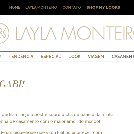
SHOP MY LOOKS
HOME
LAYLA MONTEIRO
CONTATO
R
TENDÊNCIA
ESPECIAL
LOOK
VIAGEM
CASAMEN
GABI!
 pediram, hoje o post é sobre o chá de panela da minha
adrinha de casamento com o maior amor do mundo!
de um piquenique que virou lual no anoitecer, com