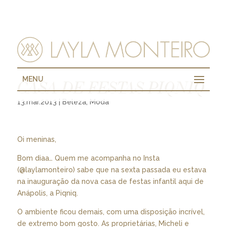
MENU
CASA DE FESTAS PIQNIQ
13.mar.2013
|
Beleza
,
Moda
Oi meninas,
Bom diaa… Quem me acompanha no Insta
(@laylamonteiro) sabe que na sexta passada eu estava
na inauguração da nova casa de festas infantil aqui de
Anápolis, a Piqniq.
O ambiente ficou demais, com uma disposição incrível,
de extremo bom gosto. As proprietárias, Micheli e