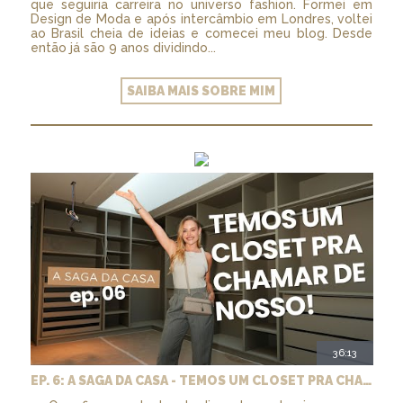
que seguiria carreira no universo fashion. Formei em
Design de Moda e após intercâmbio em Londres, voltei
ao Brasil cheia de ideias e comecei meu blog. Desde
então já são 9 anos dividindo...
SAIBA MAIS SOBRE MIM
36:13
EP. 6: A SAGA DA CASA - TEMOS UM CLOSET PRA CHAMAR DE NOSSO + MARCENARIA E PAISAGISMO