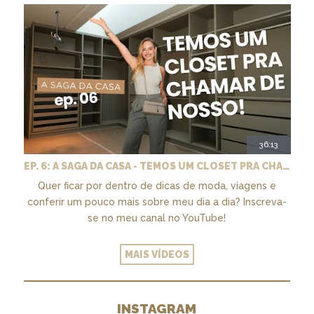
36:13
EP. 6: A SAGA DA CASA - TEMOS UM CLOSET PRA CHAMAR DE NOSSO + MARCENARIA E PAISAGISMO
Quer ficar por dentro de dicas de moda, viagens e
conferir um pouco mais sobre meu dia a dia? Inscreva-
se no meu canal no YouTube!
MAIS VÍDEOS
INSTAGRAM