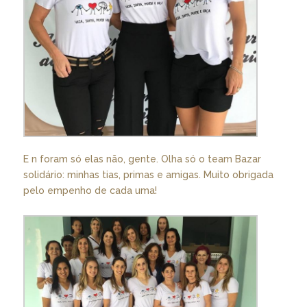
E n foram só elas não, gente. Olha só o team Bazar
solidário: minhas tias, primas e amigas. Muito obrigada
pelo empenho de cada uma!