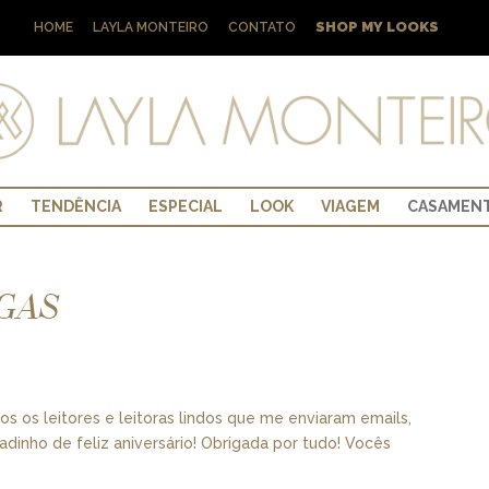
SHOP MY LOOKS
HOME
LAYLA MONTEIRO
CONTATO
R
TENDÊNCIA
ESPECIAL
LOOK
VIAGEM
CASAMEN
IGAS
 os leitores e leitoras lindos que me enviaram emails,
inho de feliz aniversário! Obrigada por tudo! Vocês