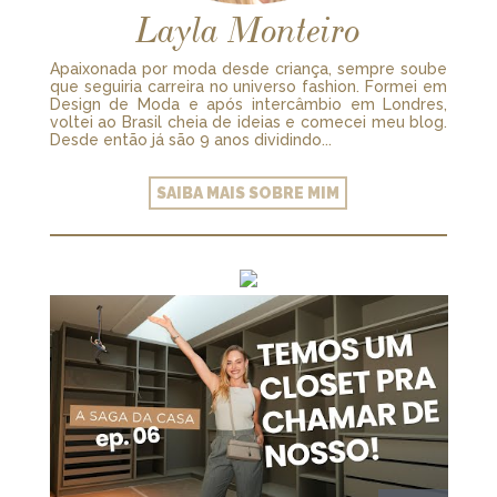
Layla Monteiro
Apaixonada por moda desde criança, sempre soube
que seguiria carreira no universo fashion. Formei em
Design de Moda e após intercâmbio em Londres,
voltei ao Brasil cheia de ideias e comecei meu blog.
Desde então já são 9 anos dividindo...
SAIBA MAIS SOBRE MIM