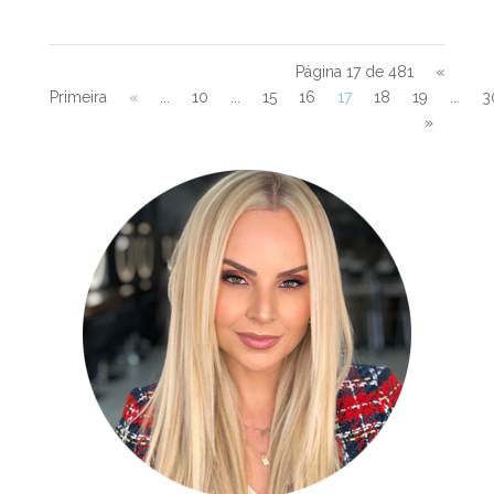
Página 17 de 481
«
Primeira
«
...
10
...
15
16
17
18
19
...
3
»