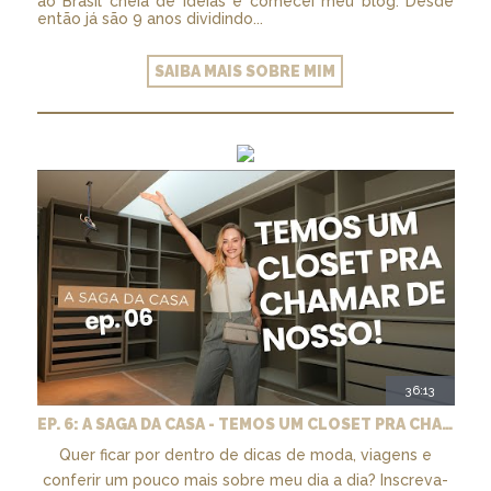
ao Brasil cheia de ideias e comecei meu blog. Desde
então já são 9 anos dividindo...
SAIBA MAIS SOBRE MIM
36:13
EP. 6: A SAGA DA CASA - TEMOS UM CLOSET PRA CHAMAR DE NOSSO + MARCENARIA E PAISAGISMO
Quer ficar por dentro de dicas de moda, viagens e
conferir um pouco mais sobre meu dia a dia? Inscreva-