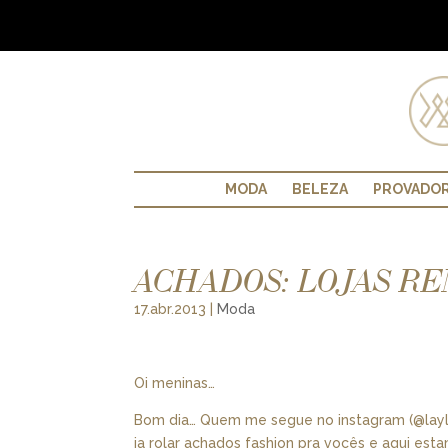
MODA
BELEZA
PROVADO
ACHADOS: LOJAS R
17.abr.2013
|
Moda
Oi meninas…
Bom dia… Quem me segue no instagram (@layla
ia rolar achados fashion pra vocês e aqui estam