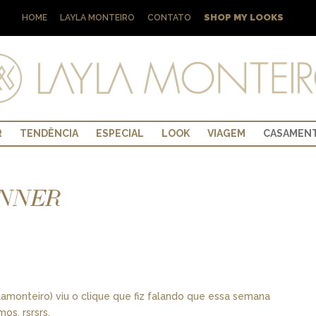
SHOP MY LOOKS
HOME
LAYLA MONTEIRO
CONTATO
R
TENDÊNCIA
ESPECIAL
LOOK
VIAGEM
CASAMEN
ENNER
monteiro) viu o clique que fiz falando que essa semana
os, rsrsrs.