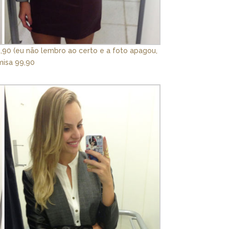
9,90 (eu não lembro ao certo e a foto apagou,
amisa 99,90