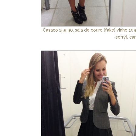
Casaco 159,90, saia de couro (fake) vinho 10
sorry), c