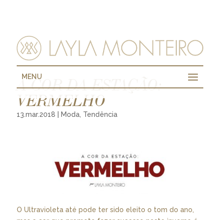
MENU
A COR DA ESTAÇÃO:
VERMELHO
13.mar.2018
|
Moda
,
Tendência
O Ultravioleta até pode ter sido eleito o tom do ano,