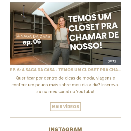
36:13
EP. 6: A SAGA DA CASA - TEMOS UM CLOSET PRA CHAMAR DE NOSSO + MARCENARIA E PAISAGISMO
Quer ficar por dentro de dicas de moda, viagens e
conferir um pouco mais sobre meu dia a dia? Inscreva-
se no meu canal no YouTube!
MAIS VÍDEOS
INSTAGRAM