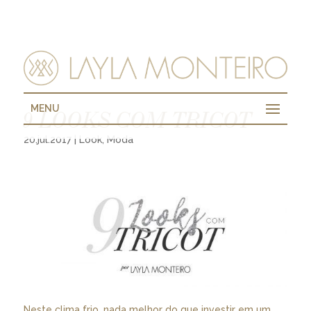
MENU
9 LOOKS COM TRICOT
20.jul.2017
|
Look
,
Moda
Neste clima frio, nada melhor do que investir em um