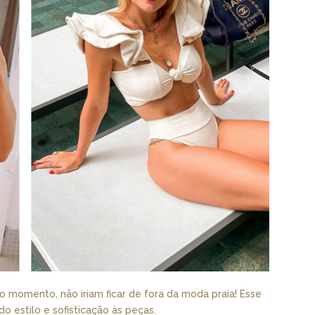
o momento, não iriam ficar de fora da moda praia! Esse
do estilo e sofisticação às peças.