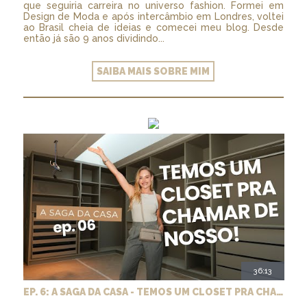
que seguiria carreira no universo fashion. Formei em
Design de Moda e após intercâmbio em Londres, voltei
ao Brasil cheia de ideias e comecei meu blog. Desde
então já são 9 anos dividindo...
SAIBA MAIS SOBRE MIM
36:13
EP. 6: A SAGA DA CASA - TEMOS UM CLOSET PRA CHAMAR DE NOSSO + MARCENARIA E PAISAGISMO