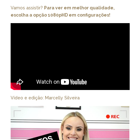
Vamos assistir?
Para ver em melhor qualidade,
escolha a opção 1080pHD em configurações!
Vídeo e edição: Marcelly Silveira