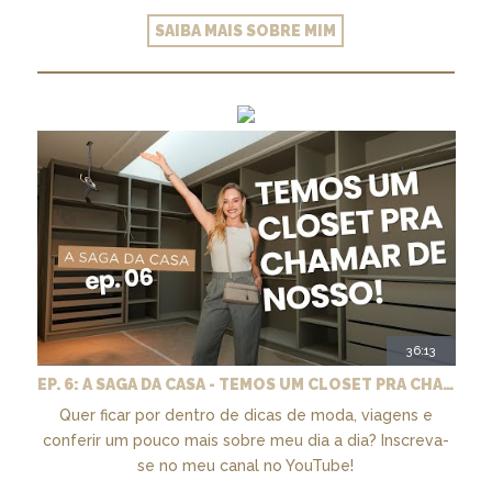
SAIBA MAIS SOBRE MIM
36:13
EP. 6: A SAGA DA CASA - TEMOS UM CLOSET PRA CHAMAR DE NOSSO + MARCENARIA E PAISAGISMO
Quer ficar por dentro de dicas de moda, viagens e
conferir um pouco mais sobre meu dia a dia? Inscreva-
se no meu canal no YouTube!