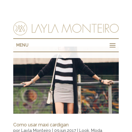
MENU
Como usar maxi cardigan
por
Layla Monteiro
|
09.jun.2017
|
Look
,
Moda